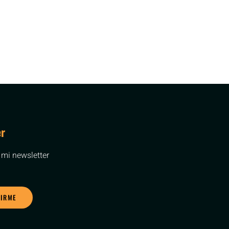
er
 mi newsletter
BIRME