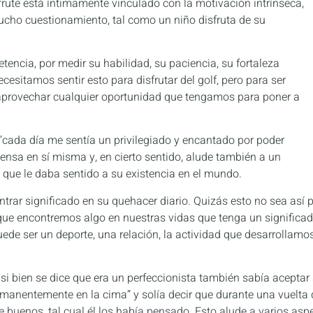
frute está íntimamente vinculado con la motivación intrínseca,
mucho cuestionamiento, tal como un niño disfruta de su
ncia, por medir su habilidad, su paciencia, su fortaleza
esitamos sentir esto para disfrutar del golf, pero para ser
provechar cualquier oportunidad que tengamos para poner a
 “cada día me sentía un privilegiado y encantado por poder
pensa en sí misma y, en cierto sentido, alude también a un
o que le daba sentido a su existencia en el mundo.
ntrar significado en su quehacer diario. Quizás esto no sea así 
 que encontremos algo en nuestras vidas que tenga un significad
uede ser un deporte, una relación, la actividad que desarrollam
, si bien se dice que era un perfeccionista también sabía aceptar
manentemente en la cima” y solía decir que durante una vuelta d
e buenos, tal cual él los había pensado. Esto alude a varios as