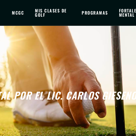
MIS CLASES DE
FORTAL
MCGC
PROGRAMAS
GOLF
MENTAL
AL POR EL LIC. CARLOS GIESEN