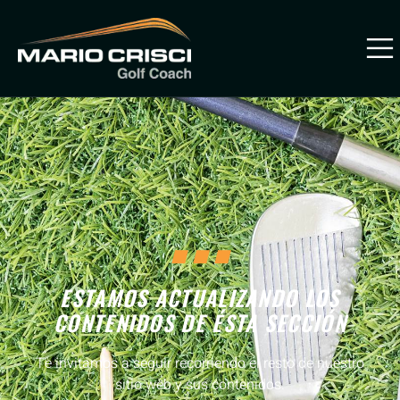
PREVENIR
LESIONES
...
ESTAMOS ACTUALIZANDO LOS
CONTENIDOS DE ÉSTA SECCIÓN
Te invitamos a seguir recorriendo el resto de nuestro
sitio web y sus contenidos.