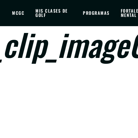
MIS CLASES DE
FORTAL
MCGC
PROGRAMAS
GOLF
MENTAL
_clip_imag